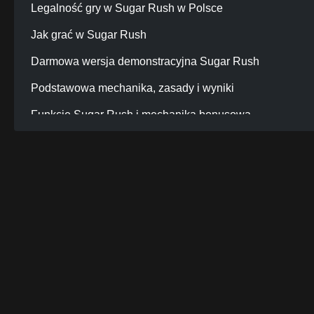
Legalność gry w Sugar Rush w Polsce
Jak grać w Sugar Rush
Darmowa wersja demonstracyjna Sugar Rush
Podstawowa mechanika, zasady i wyniki
Funkcje Sugar Rush i mechanika bonusowa
Sugar Rush RTP, zmienność i maksymalny potencjał wy
Jak odpowiedzialnie podejść do Sugar Rush
Granie w Sugar Rush Online na Prawdziwe Pieniądze w
Depozyty, płatności i odpowiedzialna gra w Polsce
Mobilna wersja Sugar Rush