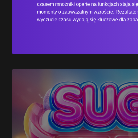
czasem mnożniki oparte na funkcjach stają si
momenty o zauważalnym wzroście. Rezultatem 
wyczucie czasu wydają się kluczowe dla zab