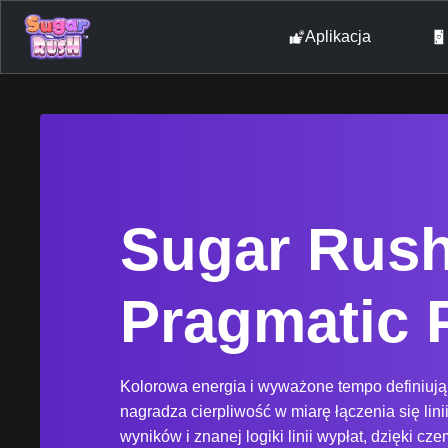
Aplikacja
Sugar Rush
Pragmatic 
Kolorowa energia i wyważone tempo definiują 
nagradza cierpliwość w miarę łączenia się lin
wyników i znanej logiki linii wypłat, dzięki c