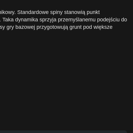
żnikowy. Standardowe spiny stanowią punkt
aty. Taka dynamika sprzyja przemyślanemu podejściu do
esy gry bazowej przygotowują grunt pod większe