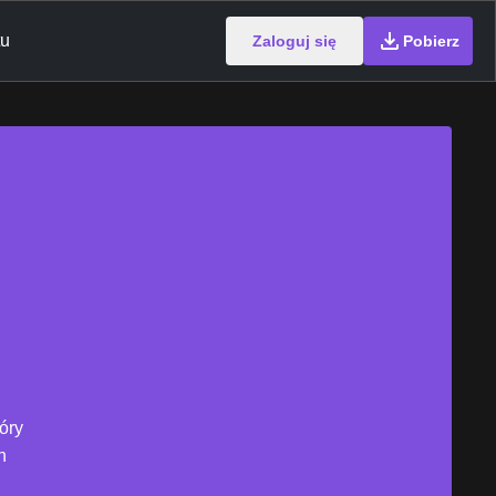
tu
Zaloguj się
Pobierz
óry
h