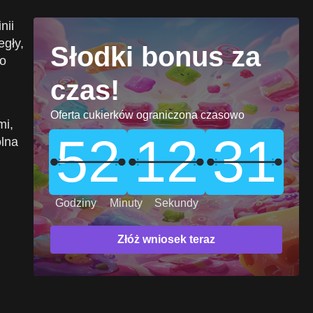
nii
egły,
Słodki bonus za
do
czas!
Oferta cukierków ograniczona czasowo
mi,
52
12
30
ólna
Godziny
Minuty
Sekundy
Złóż wniosek teraz