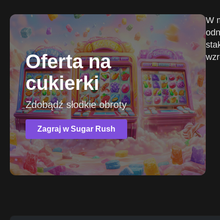
W m
odn
sta
Oferta na
wzr
cukierki
Zdobądź słodkie obroty
Zagraj w Sugar Rush