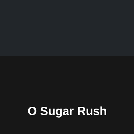
granej
 Polsce
O Sugar Rush